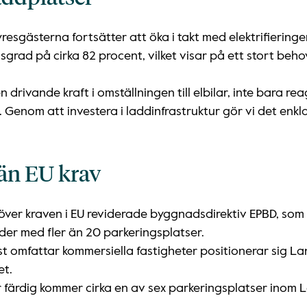
resgästerna fortsätter att öka i takt med elektrifiering
rad på cirka 82 procent, vilket visar på ett stort behov
n drivande kraft i omställningen till elbilar, inte bara r
Genom att investera i laddinfrastruktur gör vi det enkla
 än EU krav
över kraven i EU reviderade byggnadsdirektiv EPBD, som
er med fler än 20 parkeringsplatser.
st omfattar kommersiella fastigheter positionerar sig La
et.
ärdig kommer cirka en av sex parkeringsplatser inom 