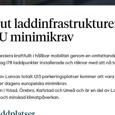
ut laddinfrastrukture
EU minimikrav
vestera kraftfullt i hållbar mobilitet genom en omfattan
ag 178 laddpunkter installerade och räknar med att nå 
 av Lansas totalt 1213 parkeringsplatser kommer att var
ver dagens europeiska minimikrav.
i Ystad, Örebro, Karlstad och Umeå och är en del av La
et och minskad klimatpåverkan.
addplatser