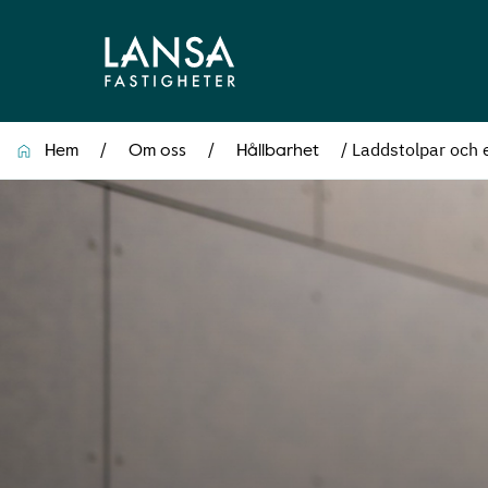
/
/
/
Laddstolpar och e
Hem
Om oss
Hållbarhet