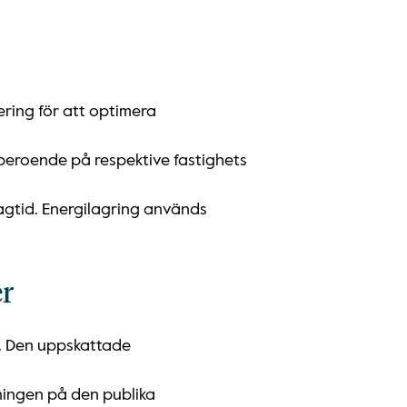
ring för att optimera
 beroende på respektive fastighets
agtid. Energilagring används
er
l. Den uppskattade
ningen på den publika