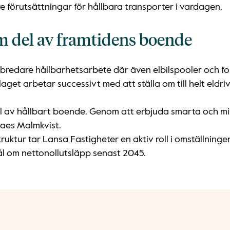
e förutsättningar för hållbara transporter i vardagen.
m del av framtidens boende
redare hållbarhetsarbete där även elbilspooler och fossi
aget arbetar successivt med att ställa om till helt eldr
del av hållbart boende. Genom att erbjuda smarta och mil
laes Malmkvist.
ktur tar Lansa Fastigheter en aktiv roll i omställningen m
mål om nettonollutsläpp senast 2045.