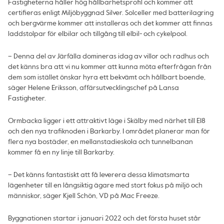
Fastigheterna håller hög hållbarhetsprofil och kommer att
certifieras enligt Miljöbyggnad Silver. Solceller med batterilagring
och bergvärme kommer att installeras och det kommer att finnas
laddstolpar för elbilar och tillgång till elbil- och cykelpool.
– Denna del av Järfälla domineras idag av villor och radhus och
det känns bra att vi nu kommer att kunna möta efterfrågan från
dem som istället önskar hyra ett bekvämt och hållbart boende,
säger Helene Eriksson, affärsutvecklingschef på Lansa
Fastigheter.
Ormbacka ligger i ett attraktivt läge i Skälby med närhet till E18
och den nya trafiknoden i Barkarby. I området planerar man för
flera nya bostäder, en mellanstadieskola och tunnelbanan
kommer få en ny linje till Barkarby.
– Det känns fantastiskt att få leverera dessa klimatsmarta
lägenheter till en långsiktig ägare med stort fokus på miljö och
människor, säger Kjell Schön, VD på Mac Freeze.
Byggnationen startar i januari 2022 och det första huset står