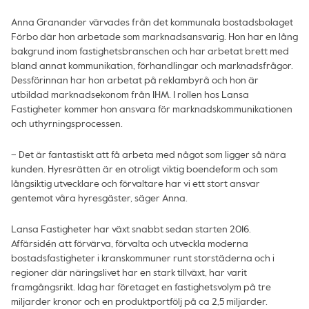
Anna Granander värvades från det kommunala bostadsbolaget
Förbo där hon arbetade som marknadsansvarig. Hon har en lång
bakgrund inom fastighetsbranschen och har arbetat brett med
bland annat kommunikation, förhandlingar och marknadsfrågor.
Dessförinnan har hon arbetat på reklambyrå och hon är
utbildad marknadsekonom från IHM. I rollen hos Lansa
Fastigheter kommer hon ansvara för marknadskommunikationen
och uthyrningsprocessen.
– Det är fantastiskt att få arbeta med något som ligger så nära
kunden. Hyresrätten är en otroligt viktig boendeform och som
långsiktig utvecklare och förvaltare har vi ett stort ansvar
gentemot våra hyresgäster, säger Anna.
Lansa Fastigheter har växt snabbt sedan starten 2016.
Affärsidén att förvärva, förvalta och utveckla moderna
bostadsfastigheter i kranskommuner runt storstäderna och i
regioner där näringslivet har en stark tillväxt, har varit
framgångsrikt. Idag har företaget en fastighetsvolym på tre
miljarder kronor och en produktportfölj på ca 2,5 miljarder.