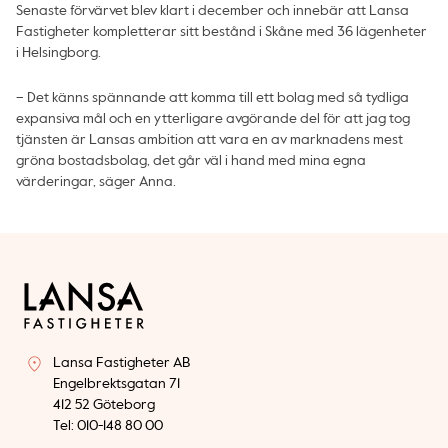
Senaste förvärvet blev klart i december och innebär att Lansa
Fastigheter kompletterar sitt bestånd i Skåne med 36 lägenheter
i Helsingborg.
– Det känns spännande att komma till ett bolag med så tydliga
expansiva mål och en ytterligare avgörande del för att jag tog
tjänsten är Lansas ambition att vara en av marknadens mest
gröna bostadsbolag, det går väl i hand med mina egna
värderingar, säger Anna.
Lansa Fastigheter AB
Engelbrektsgatan 71
412 52 Göteborg
Tel: 010-148 80 00