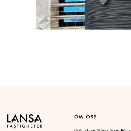
OM OSS
Gröna hem. Sköna lägen. På La