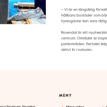
– Vi är en långsiktig förva
hållbara bostäder som bå
hyresgäster kan vara riktig
Rosendal är ett nyutveckl
centrum. Området är inspi
parkområden, flertalet lekp
aktivt liv i naturen.
MENY
nsa förvärvar, förvaltar