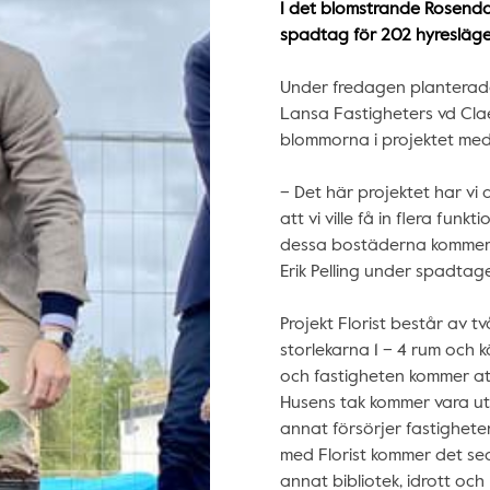
I det blomstrande Rosendal
spadtag för 202 hyresläge
Under fredagen planterade
Lansa Fastigheters vd Cla
blommorna i projektet med
– Det här projektet har vi a
att vi ville få in flera fun
dessa bostäderna kommer 
Erik Pelling under spadtage
Projekt Florist består av 
storlekarna 1 – 4 rum och k
och fastigheten kommer att 
Husens tak kommer vara ut
annat försörjer fastighete
med Florist kommer det se
annat bibliotek, idrott och 