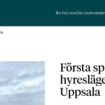
Bo hos oss
Om oss
Investe
la
Första sp
hyresläge
Uppsala