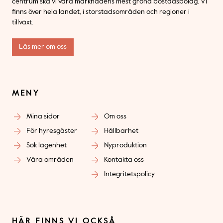
centrum ska vi vara marknadens mest gröna bostadsbolag. Vi
finns över hela landet, i storstadsområden och regioner i
tillväxt.
Läs mer om oss
MENY
Mina sidor
Om oss
För hyresgäster
Hållbarhet
Sök lägenhet
Nyproduktion
Våra områden
Kontakta oss
Integritetspolicy
HÄR FINNS VI OCKSÅ