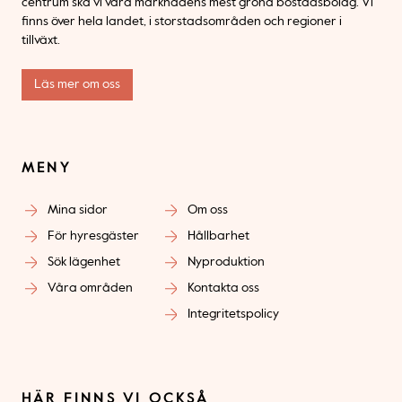
centrum ska vi vara marknadens mest gröna bostadsbolag. Vi
finns över hela landet, i storstadsområden och regioner i
tillväxt.
Läs mer om oss
MENY
Mina sidor
Om oss
För hyresgäster
Hållbarhet
Sök lägenhet
Nyproduktion
Våra områden
Kontakta oss
Integritetspolicy
HÄR FINNS VI OCKSÅ