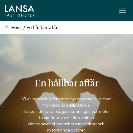
/
En hållbar affär
Hem
En hållbar affär
Vi vill bygga hus för stolta hyresgäster. Hus med
människa och miljö i fokus.
Hus som utmanar dagens sanningar och möter
framtidens krav. För att klara
det behöver vi samarbeta med kloka och
nytänkande aktörer.