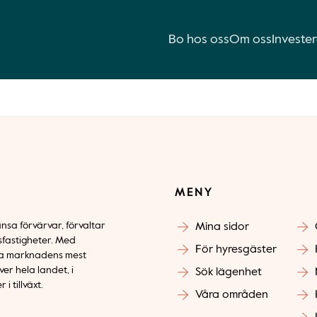
Bo hos oss
Om oss
Investe
MENY
nsa förvärvar, förvaltar
Mina sidor
sfastigheter. Med
För hyresgäster
ara marknadens mest
er hela landet, i
Sök lägenhet
 tillväxt.
Våra områden