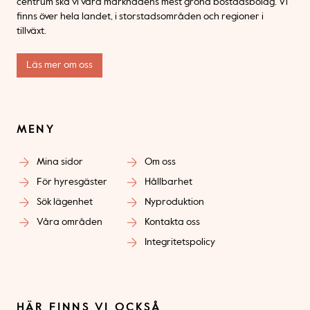
centrum ska vi vara marknadens mest gröna bostadsbolag. Vi
finns över hela landet, i storstadsområden och regioner i
tillväxt.
Läs mer om oss
MENY
Mina sidor
Om oss
För hyresgäster
Hållbarhet
Sök lägenhet
Nyproduktion
Våra områden
Kontakta oss
Integritetspolicy
HÄR FINNS VI OCKSÅ