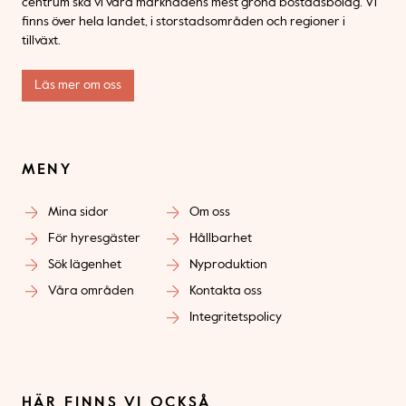
centrum ska vi vara marknadens mest gröna bostadsbolag. Vi
finns över hela landet, i storstadsområden och regioner i
tillväxt.
Läs mer om oss
MENY
Mina sidor
Om oss
För hyresgäster
Hållbarhet
Sök lägenhet
Nyproduktion
Våra områden
Kontakta oss
Integritetspolicy
HÄR FINNS VI OCKSÅ